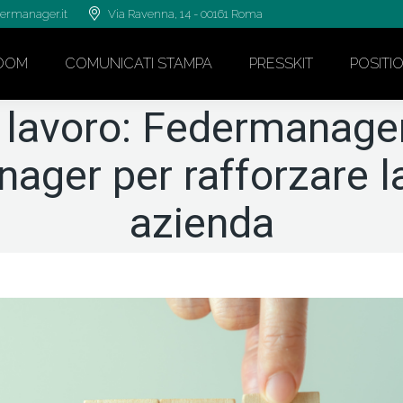
ermanager.it
Via Ravenna, 14 - 00161 Roma
OOM
COMUNICATI STAMPA
PRESSKIT
POSITI
l lavoro: Federmanage
ager per rafforzare l
azienda