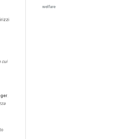
welfare
rizzi
 cui
ager
.
ezza
to