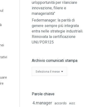
un’opportunità per rilanciare
innovazione, filiere e
sul
managerialità”
Federmanager: la parità di
tà
genere sempre più integrata
entra nelle strategie industriali.
Rinnovata la certificazione
UNI/PDR125
nei
ativi
Archivio comunicati stampa
Archivio
comunicati
duare
stampa
ire
Parole chiave
4.manager
accordo
AIEE