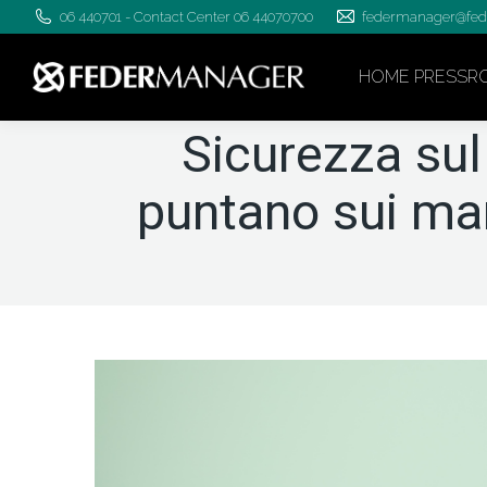
06 440701 - Contact Center 06 44070700
federmanager@fed
HOME PRESSR
Sicurezza su
puntano sui man