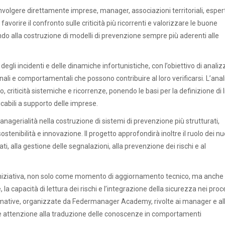
involgere direttamente imprese, manager, associazioni territoriali, espert
favorire il confronto sulle criticità più ricorrenti e valorizzare le buone
endo alla costruzione di modelli di prevenzione sempre più aderenti alle
gli incidenti e delle dinamiche infortunistiche, con l’obiettivo di analiz
onali e comportamentali che possono contribuire al loro verificarsi. L’anal
 criticità sistemiche e ricorrenze, ponendo le basi per la definizione di 
cabili a supporto delle imprese.
nagerialità nella costruzione di sistemi di prevenzione più strutturati,
stenibilità e innovazione. Il progetto approfondirà inoltre il ruolo dei nu
dati, alla gestione delle segnalazioni, alla prevenzione dei rischi e al
l’iniziativa, non solo come momento di aggiornamento tecnico, ma anche
 capacità di lettura dei rischi e l’integrazione della sicurezza nei proc
 formative, organizzate da Federmanager Academy, rivolte ai manager e al
are attenzione alla traduzione delle conoscenze in comportamenti