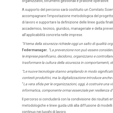
organizzativi, strumenti gestionali e pratiche operative.
A supporto del percorso sarà costituito un Comitato Scien
accompagnare l’impostazione metodologica del progetto, cont
di lavoro e supportare la definizione delle linee guida fina
accademico, tecnico, giuridico, manageriale e della preven
all’applicabilità concreta nelle imprese.
“Il tema della sicurezza richiede oggi un salto di qualità o
Federmanager.
“La prevenzione non può essere considera
le imprese pianificano, decidono, organizzano e controllano
trasformare la cultura della sicurezza in comportamenti, st
“
Le nuove tecnologie stanno ampliando in modo significativo
contesti produttivi, ma la digitalizzazione introduce anche 
“
La vera sfida per le organizzazioni, oggi, è costruire una v
informatica, componente ormai essenziale per resilienza d
Il percorso si concluderà con la condivisione dei risultati e
metodologiche e linee guida utili alla diffusione di modell
continuo nei luoghi di lavoro.