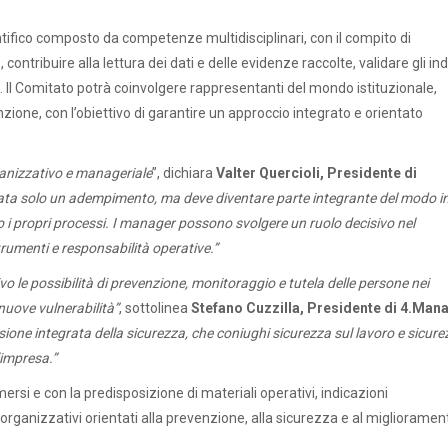
tifico composto da competenze multidisciplinari, con il compito di
ribuire alla lettura dei dati e delle evidenze raccolte, validare gli indi
li. Il Comitato potrà coinvolgere rappresentanti del mondo istituzionale,
zione, con l’obiettivo di garantire un approccio integrato e orientato
rganizzativo e manageriale
”, dichiara
Valter Quercioli, Presidente di
ta solo un adempimento, ma deve diventare parte integrante del modo in
 i propri processi. I manager possono svolgere un ruolo decisivo nel
rumenti e responsabilità operative.”
 le possibilità di prevenzione, monitoraggio e tutela delle persone nei
nuove vulnerabilità”
, sottolinea
Stefano Cuzzilla, Presidente di 4.Man
isione integrata della sicurezza, che coniughi sicurezza sul lavoro e sicur
’impresa.”
mersi e con la predisposizione di materiali operativi, indicazioni
i organizzativi orientati alla prevenzione, alla sicurezza e al miglioramen