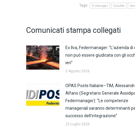
Tags:
4.manager
Cuzzilla
lav
Comunicati stampa collegati
Ex Ilva, Federmanager: “L’azienda di 
non può essere giudicata con gli occh
ieri”
5 Agosto 2026
OPAS Poste Italiane–TIM, Alessandr
Alfano (Segretario Generale Assidip
Federmanager): “Le competenze
manageriali saranno determinanti per
successo dell’integrazione”
23 Luglio 2026