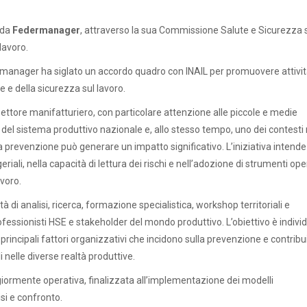
 da
Federmanager
, attraverso la sua Commissione Salute e Sicurezza 
lavoro.
rmanager ha siglato un accordo quadro con INAIL per promuovere attivi
e e della sicurezza sul lavoro.
settore manifatturiero, con particolare attenzione alle piccole e medie
l sistema produttivo nazionale e, allo stesso tempo, uno dei contesti 
 la prevenzione può generare un impatto significativo. L’iniziativa intende
li, nella capacità di lettura dei rischi e nell’adozione di strumenti oper
avoro.
tà di analisi, ricerca, formazione specialistica, workshop territoriali e
fessionisti HSE e stakeholder del mondo produttivo. L’obiettivo è indivi
principali fattori organizzativi che incidono sulla prevenzione e contribu
i nelle diverse realtà produttive.
iormente operativa, finalizzata all’implementazione dei modelli
isi e confronto.