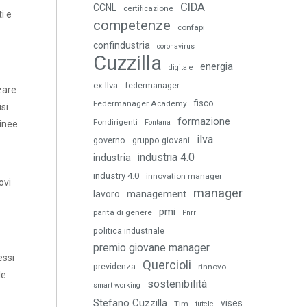
CIDA
CCNL
certificazione
i e
competenze
confapi
confindustria
coronavirus
Cuzzilla
energia
digitale
ex Ilva
federmanager
zare
fisco
Federmanager Academy
isi
formazione
Fondirigenti
Fontana
linee
ilva
governo
gruppo giovani
industria 4.0
industria
industry 4.0
innovation manager
ovi
manager
management
lavoro
pmi
parità di genere
Pnrr
politica industriale
premio giovane manager
essi
Quercioli
previdenza
rinnovo
le
sostenibilità
smart working
Stefano Cuzzilla
vises
Tim
tutele