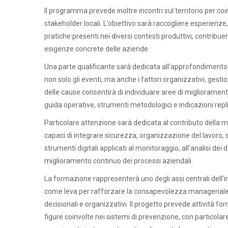
Il programma prevede inoltre incontri sul territorio per co
stakeholder locali. L’obiettivo sarà raccogliere esperienze, 
pratiche presenti nei diversi contesti produttivi, contribu
esigenze concrete delle aziende.
Una parte qualificante sarà dedicata all’approfondimento de
non solo gli eventi, ma anche i fattori organizzativi, gesti
delle cause consentirà di individuare aree di miglioramento,
guida operative, strumenti metodologici e indicazioni repli
Particolare attenzione sarà dedicata al contributo della ma
capaci di integrare sicurezza, organizzazione del lavoro, so
strumenti digitali applicati al monitoraggio, all’analisi dei 
miglioramento continuo dei processi aziendali.
La formazione rappresenterà uno degli assi centrali del
come leva per rafforzare la consapevolezza manageriale, la
decisionali e organizzativi. Il progetto prevede attività
figure coinvolte nei sistemi di prevenzione, con particol