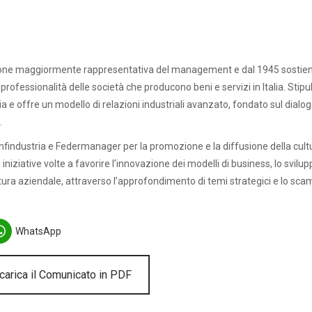
one maggiormente rappresentativa del management e dal 1945 sostie
professionalità delle società che producono beni e servizi in Italia. Stipul
ria e offre un modello di relazioni industriali avanzato, fondato sul dialo
.
nfindustria e Federmanager per la promozione e la diffusione della cult
niziative volte a favorire l’innovazione dei modelli di business, lo svilu
ura aziendale, attraverso l’approfondimento di temi strategici e lo sca
WhatsApp
arica il Comunicato in PDF