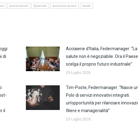
oro
prevenzione
Quercioli
sicurezza lavoro
tutele
oggi
Acciaierie d’Italia, Federmanager: “La
i di
salute non è negoziabile. Ora il Paes
scelga il proprio futuro industriale”
29 Luglio 2026
o
Tim-Poste, Federmanager: “Nasce u
ost-
Polo di servizi innovativi integrati.
un’opportunità per rilanciare innovaz
 il
filiere e managerialità”
23 Luglio 2026