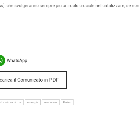
), che svolgeranno sempre più un ruolo cruciale nel catalizzare, se no
WhatsApp
arica il Comunicato in PDF
rbonizzazione
energia
nucleare
Pniec