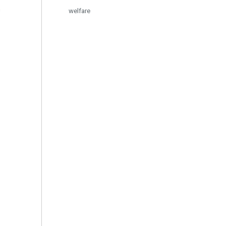
n
welfare