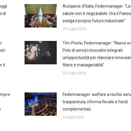
oggi
Acciaierie d’Italia, Federmanager: “La
i di
salute non è negoziabile. Ora il Paes
scelga il proprio futuro industriale”
29 Luglio 2026
o
Tim-Poste, Federmanager: “Nasce u
ost-
Polo di servizi innovativi integrati.
un’opportunità per rilanciare innovaz
 il
filiere e managerialità”
23 Luglio 2026
sempre
Federmanager: welfare a rischio sen
trasparenza, riforma fiscale e fondi
e
complementari
3 Luglio 2026