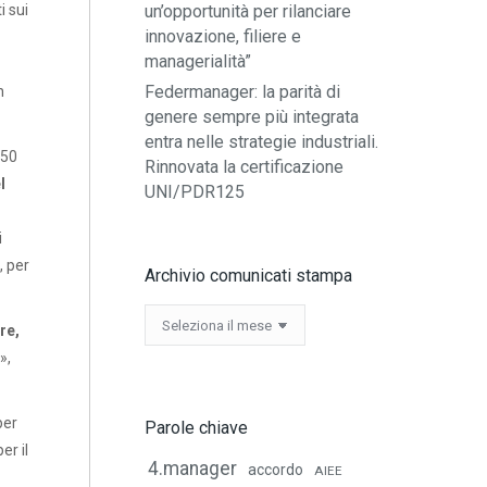
un’opportunità per rilanciare
i sui
innovazione, filiere e
managerialità”
Federmanager: la parità di
n
genere sempre più integrata
entra nelle strategie industriali.
050
Rinnovata la certificazione
l
UNI/PDR125
i
, per
Archivio comunicati stampa
Archivio
re,
comunicati
»,
stampa
per
Parole chiave
er il
4.manager
accordo
AIEE