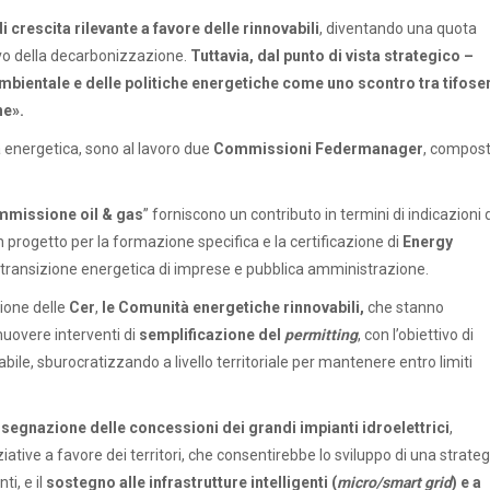
 crescita rilevante a favore delle rinnovabili
, diventando una quota
ivo della decarbonizzazione.
Tuttavia, dal punto di vista strategico –
bientale e delle politiche energetiche come uno scontro tra tifoser
ne».
tà energetica, sono al lavoro due
Commissioni Federmanager
, compos
missione oil & gas
” forniscono un contributo in termini di indicazioni 
n progetto per la formazione specifica e la certificazione di
Energy
a transizione energetica di imprese e pubblica amministrazione.
ione delle
Cer
,
le Comunità energetiche rinnovabili,
che stanno
uovere interventi di
semplificazione del
permitting
, con l’obiettivo di
bile, sburocratizzando a livello territoriale per mantenere entro limiti
ssegnazione delle concessioni dei grandi impianti idroelettrici
,
ative a favore dei territori, che consentirebbe lo sviluppo di una strateg
i, e il
sostegno alle infrastrutture intelligenti (
micro/smart grid
) e a