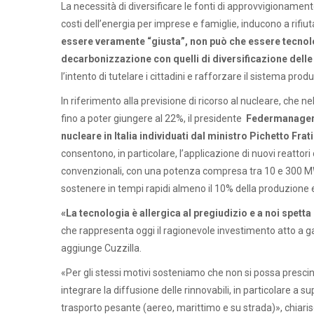
La necessità di diversificare le fonti di approvvigionamento
costi dell’energia per imprese e famiglie, inducono a rifi
essere veramente “giusta”, non può che essere tecnol
decarbonizzazione con quelli di diversificazione delle 
l’intento di tutelare i cittadini e rafforzare il sistema produ
In riferimento alla previsione di ricorso al nucleare, che n
fino a poter giungere al 22%, il presidente
Federmanager,
nucleare in Italia
individuati dal ministro Pichetto Frat
consentono, in particolare, l’applicazione di nuovi reattori 
convenzionali, con una potenza compresa tra 10 e 300 MW, 
sostenere in tempi rapidi almeno il 10% della produzione 
«La tecnologia è allergica al pregiudizio e a noi spett
che rappresenta oggi il ragionevole investimento atto a ga
aggiunge Cuzzilla.
«Per gli stessi motivi sosteniamo che non si possa presci
integrare la diffusione delle rinnovabili, in particolare a 
trasporto pesante (aereo, marittimo e su strada)», chiaris