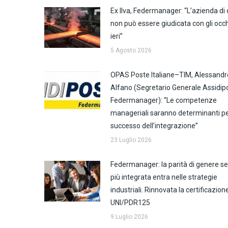
Ex Ilva, Federmanager: “L’azienda di 
non può essere giudicata con gli occh
ieri”
5 Agosto 2026
OPAS Poste Italiane–TIM, Alessandr
Alfano (Segretario Generale Assidip
Federmanager): “Le competenze
manageriali saranno determinanti per
successo dell’integrazione”
23 Luglio 2026
Federmanager: la parità di genere 
più integrata entra nelle strategie
industriali. Rinnovata la certificazion
UNI/PDR125
9 Luglio 2026