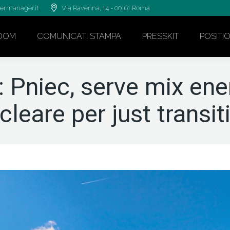
ermanager.it
Via Ravenna, 14 - 00161 Roma
OOM
COMUNICATI STAMPA
PRESSKIT
POSITI
Pniec, serve mix ener
cleare per just transit