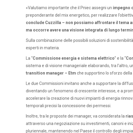
«Valutiamo importante che il Pniec assegni un
impegno di
preponderante del mix energetico, per realizzare l’obiett
conclude Cuzzilla – non possiamo affrontare il tema am
ma occorre avere una visione integrata di lungo termi
Sulla combinazione delle possibili soluzioni di sostenibili
esperti in materia.
La “
Commissione energia e sistema elettrico
” e la “
Com
sistema e di visione manageriale elaborando, tra l’altro, u
transition manager – Etm
che supportino lo sforzo dell
Le due Commissioni invitano anche a supportare la diffus
diventando un fenomeno di crescente interesse, e a prom
accelerare la creazione di nuovi impianti di energia rinnova
temporali precisi la concessione dei permessi.
Inoltre, tra le proposte dei manager, va considerata la
ria
attraverso una negoziazione su investimenti, canoni e inizi
pluriennale, mantenendo nel Paese il controllo degli impiant