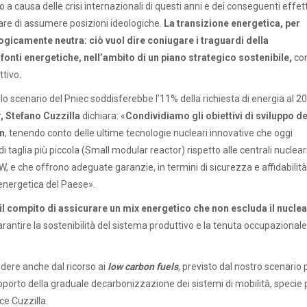
 a causa delle crisi internazionali di questi anni e dei conseguenti effett
utare di assumere posizioni ideologiche.
La transizione energetica, per
ogicamente neutra: ciò vuol dire
coniugare i traguardi della
fonti energetiche, nell’ambito di un piano strategico sostenibile,
co
ttivo
.
ello scenario del Pniec soddisferebbe l’11% della richiesta di energia al 2
 Stefano Cuzzilla
dichiara: «
Condividiamo gli obiettivi di sviluppo de
in
, tenendo conto delle ultime tecnologie nucleari innovative che oggi
di taglia più piccola (Small modular reactor) rispetto alle centrali nuclear
e che offrono adeguate garanzie, in termini di sicurezza e affidabilità
energetica del Paese».
a il compito di assicurare un mix energetico che non escluda il nuclea
rantire la sostenibilità del sistema produttivo e la tenuta occupazionale
ndere anche dal ricorso ai
low carbon fuels
, previsto dal nostro scenario 
supporto della graduale decarbonizzazione dei sistemi di mobilità, specie p
ce Cuzzilla.