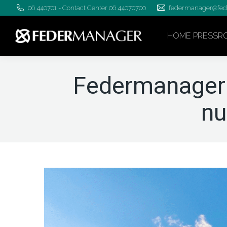
06 440701 - Contact Center 06 44070700
federmanager@fed
HOME PRESSR
Federmanager: 
nu