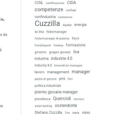
CIDA
CCNL
certificazione
competenze
confapi
confindustria
coronavirus
ie,
Cuzzilla
energia
digitale
ex Ilva
federmanager
te da
fisco
Federmanager Academy
formazione
Fondirigenti
Fontana
di
ilva
governo
gruppo giovani
industria 4.0
industria
industry 4.0
innovation manager
manager
management
lavoro
pmi
parità di genere
Pnrr
politica industriale
premio giovane manager
Quercioli
previdenza
rinnovo
sostenibilità
ia
smart working
Stefano Cuzzilla
vises
Tim
tutele